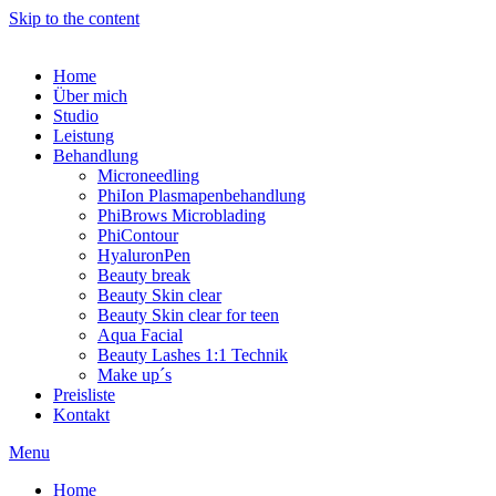
Skip to the content
Home
Über mich
Studio
Leistung
Behandlung
Microneedling
PhiIon Plasmapenbehandlung
PhiBrows Microblading
PhiContour
HyaluronPen
Beauty break
Beauty Skin clear
Beauty Skin clear for teen
Aqua Facial
Beauty Lashes 1:1 Technik
Make up´s
Preisliste
Kontakt
Menu
Home